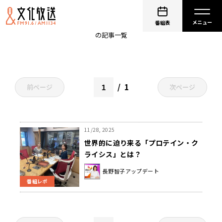
プロテイン・クライシス
番組表
の記事一覧
1
前ページ
次ページ
11/28, 2025
世界的に迫り来る「プロテイン・ク
ライシス」とは？
長野智子アップデート
番組レポ