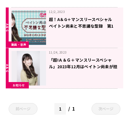
12/2, 2023
超！A＆G＋マンスリースペシャル
ペイトン尚未と不思議な型録 第1
回 【2023年12月1日放送】
動画・音声
11/24, 2023
「超!Ａ＆Ｇ＋マンスリースペシャ
ル」2023年12月はペイトン尚未が担
当！12月1日放送開始！
お知らせ
1
前ページ
次ページ