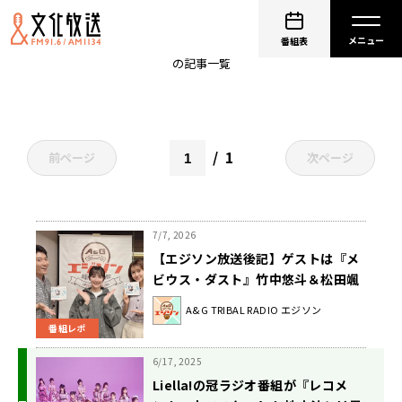
ペイトン尚未
番組表
の記事一覧
1
前ページ
次ページ
7/7, 2026
【エジソン放送後記】ゲストは『メ
ビウス・ダスト』竹中悠斗＆松田颯
水、ペイトン尚未 2026年7月4日放
A&G TRIBAL RADIO エジソン
送回
番組レポ
6/17, 2025
Liella!の冠ラジオ番組が『レコメ