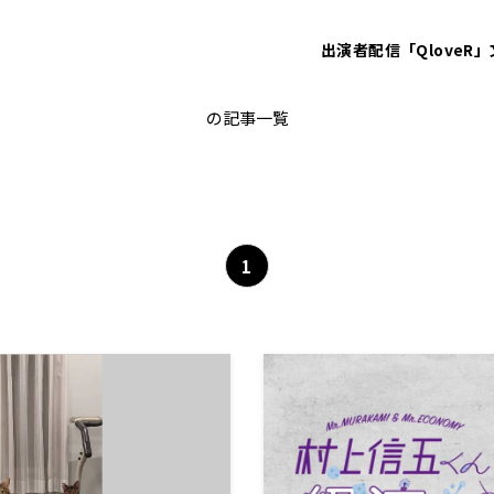
出演者
配信「QloveR」
ペット
の記事一覧
1