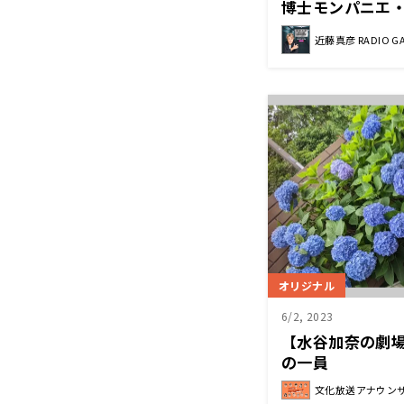
博士モンパニエ
茂木千恵さん①
近藤真彦 RADIO G
オリジナル
6/2, 2023
【水谷加奈の劇
の一員
文化放送アナウン