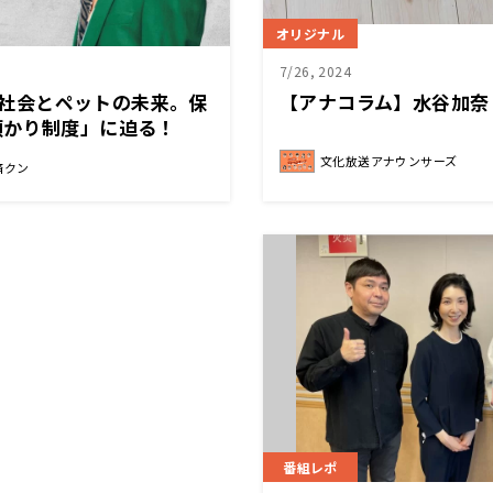
オリジナル
7/26, 2024
齢化社会とペットの未来。保
【アナコラム】水谷加奈
預かり制度」に迫る！
と経済クン』
文化放送アナウンサーズ
済クン
番組レポ