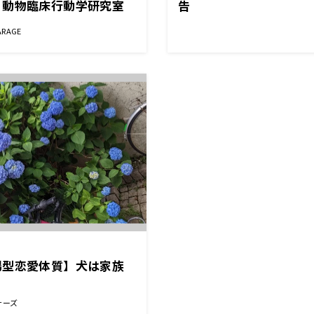
・動物臨床行動学研究室
告
ARAGE
場型恋愛体質】犬は家族
サーズ