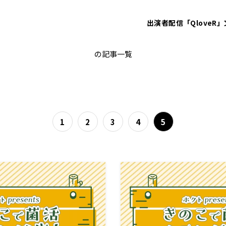
出演者
配信「QloveR」
ホクト
の記事一覧
1
2
3
4
5