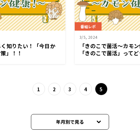
番組レポ
3/5, 2024
早く知りたい！「今日か
「きのこで菌活～カモン
対策」！！
「きのこで菌活」ってど
1
2
3
4
5
年月別で見る