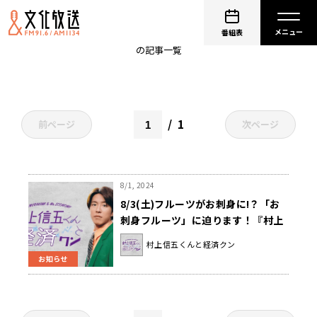
マンゴー
番組表
の記事一覧
1
前ページ
次ページ
8/1, 2024
8/3(土)フルーツがお刺身に!？「お
刺身フルーツ」に迫ります！『村上
信五くんと経済クン』
村上信五くんと経済クン
お知らせ