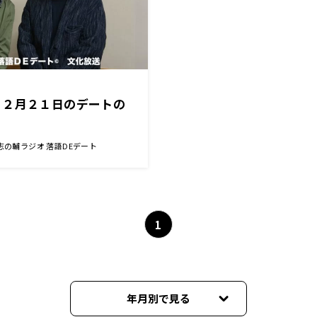
１２月２１日のデートの
志の輔ラジオ 落語DEデート
1
年月別で見る