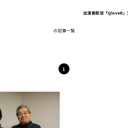
出演者
配信「QloveR」
ミサ会
の記事一覧
1