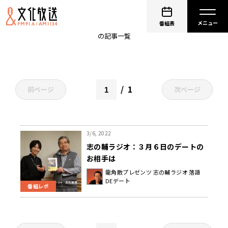
ミスマガジン
番組表
の記事一覧
1
前ページ
次ページ
3/6, 2022
志の輔ラジオ：３月６日のデートの
お相手は
龍角散プレゼンツ 志の輔ラジオ 落語
DEデート
番組レポ