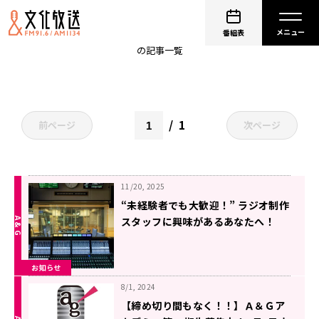
ラジオディレクター
番組表
の記事一覧
1
前ページ
次ページ
11/20, 2025
“未経験者でも大歓迎！” ラジオ制作
スタッフに興味があるあなたへ！
ラジオディレクターと放送作家、２
つの役割を学ぶことができる２日間
お知らせ
の短期集中ワークショップ！
8/1, 2024
【締め切り間もなく！！】Ａ＆Ｇア