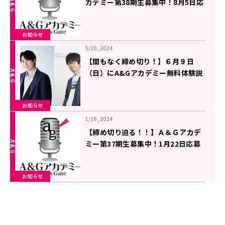
カデミー第38期生募集中！8月5日応
募締切！【声優＆ラジオパーソナリ
ティ、ラジオディレクター、放送作
お知らせ
家コース】
5/10, 2024
【間もなく締め切り！】６月９日
（日）にA&Gアカデミー無料体験説
明会開催！鈴村健一さんトークイベ
ントも開催！【５月１３日（月）ま
お知らせ
で】
1/19, 2024
【締め切り迫る！！】Ａ＆Ｇアカデ
ミー第37期生募集中！1月22日応募
締切！【声優＆ラジオパーソナリテ
ィ、ラジオディレクター、放送作家
お知らせ
コース】