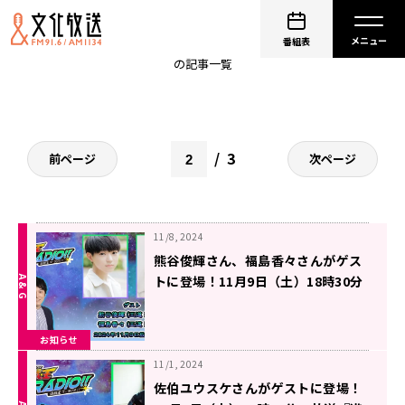
ラッシュデュエル
番組表
の記事一覧
3
前ページ
次ページ
11/8, 2024
熊谷俊輝さん、福島香々さんがゲス
トに登場！11月9日（土）18時30分
～放送『遊☆戯☆王GO RADIO!!』第
31回
お知らせ
11/1, 2024
佐伯ユウスケさんがゲストに登場！