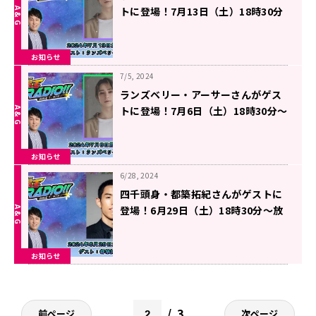
トに登場！7月13日（土）18時30分
～放送『遊☆戯☆王GO RADIO!!』第
14回
お知らせ
7/5, 2024
ランズベリー・アーサーさんがゲス
トに登場！7月6日（土）18時30分～
放送『遊☆戯☆王GO RADIO!!』第
13回
お知らせ
6/28, 2024
四千頭身・都築拓紀さんがゲストに
登場！6月29日（土）18時30分～放
送『遊☆戯☆王GO RADIO!!』第12
回
お知らせ
3
前ページ
次ページ