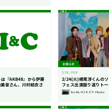
お知らせ
2/18, 2026
ストは『AKB48』から伊藤
2/24(火)横尾渉くん
地美音さん、川村結衣さ
フェス出演振り返りトー
のレコメン！】
Kis-My-Ft2 キスマイRadio