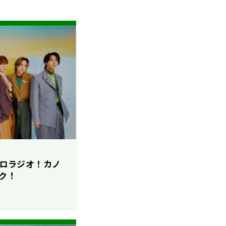
のソロラジオ！カノ
ク！