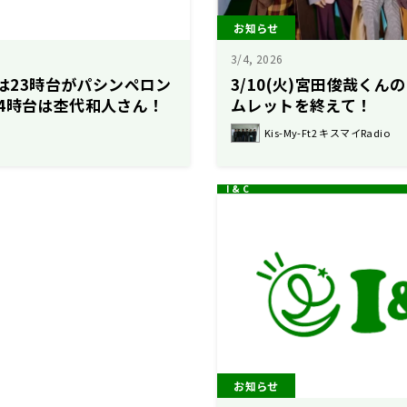
お知らせ
3/4, 2026
トは23時台がパシンペロン
3/10(火)宮田俊哉く
4時台は杢代和人さん！
ムレットを終えて！
レコメン！】
Kis-My-Ft2 キスマイRadio
お知らせ