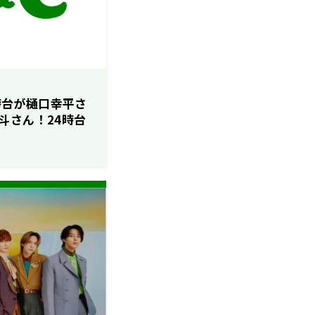
3時台が樋口幸平さ
斗さん！24時台
シアキさん、ウサタ
のレコメン！】