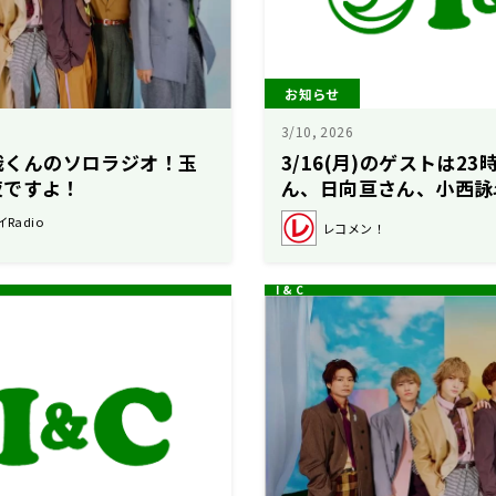
お知らせ
3/10, 2026
俊哉くんのソロラジオ！玉
3/16(月)のゲストは2
夜ですよ！
ん、日向亘さん、小西詠
は「ONSENSE」のヨ
イRadio
レコメン！
クマさん！【駒木根葵汰