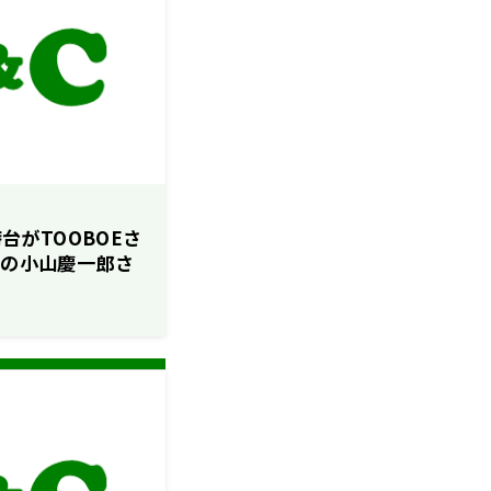
時台がTOOBOEさ
」の小山慶一郎さ
メン！】