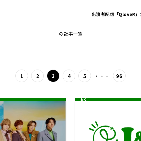
出演者
配信「QloveR」
レコメン
の記事一覧
・・・
1
2
3
4
5
96