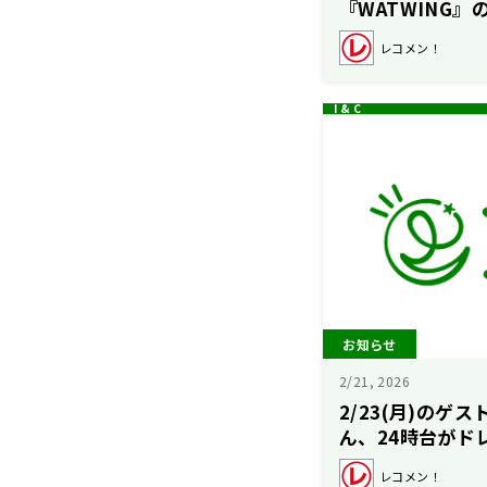
『WATWING
ん！24時台は前半がA
レコメン！
ん、後半が『FAN
さん【駒木根葵
お知らせ
2/21, 2026
2/23(月)のゲ
ん、24時台がド
汰のレコメン！
レコメン！