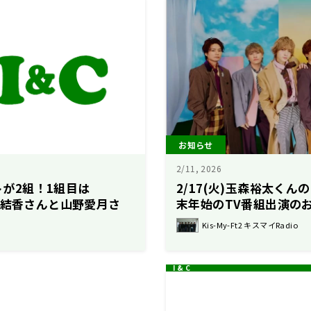
お知らせ
2/11, 2026
ストが2組！1組目は
2/17(火)玉森裕太く
山結香さんと山野愛月さ
末年始のTV番組出演の
TU48」の石田千穂さん！
Kis-My-Ft2 キスマイRadio
コメン！】