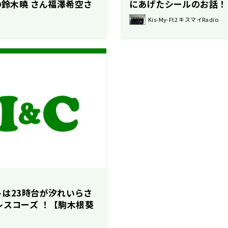
』の鈴木曉 さん福澤希空さ
にあげたシールのお話！
ile The Shotaさ
Kis-My-Ft2 キスマイRadio
TASTICS』の中島颯太
汰のレコメン！】
ストは23時台が汐れいらさ
レスコーズ ！【駒木根葵
】