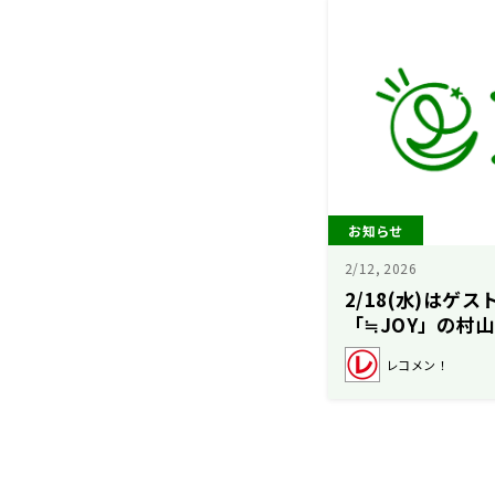
お知らせ
2/12, 2026
2/18(水)はゲ
「≒JOY」の村
ん、2組目が「S
レコメン！
【矢吹奈子のレ