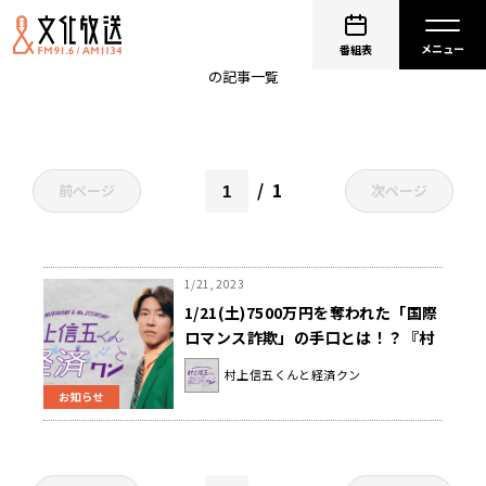
ロマンス詐欺
番組表
の記事一覧
1
前ページ
次ページ
1/21, 2023
1/21(土)7500万円を奪われた「国際
ロマンス詐欺」の手口とは！？『村
上信五くんと経済クン』
村上信五くんと経済クン
お知らせ