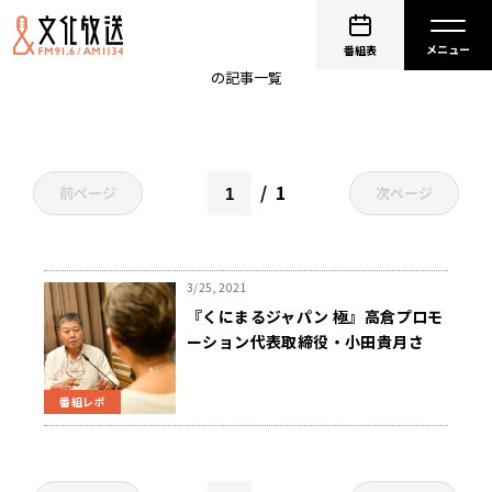
ロングインタビュー
番組表
の記事一覧
1
前ページ
次ページ
3/25, 2021
『くにまるジャパン 極』高倉プロモ
ーション代表取締役・小田貴月さ
ん“素顔の高倉健”を語る
番組レポ