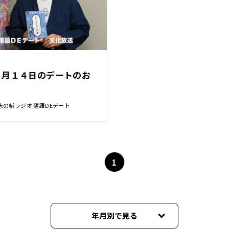
９月１４日のデートのお
志の輔ラジオ 落語DEデート
1
年月別で見る