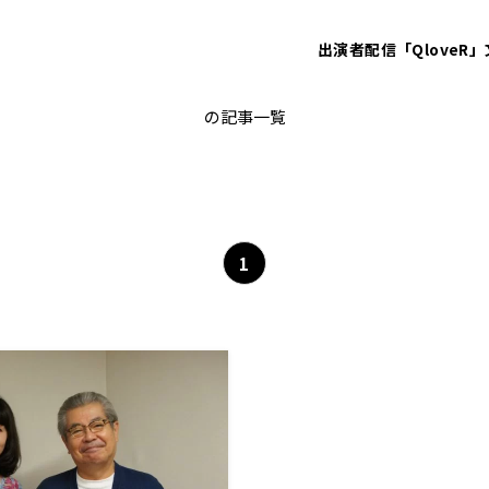
出演者
配信「QloveR」
上村由紀子
の記事一覧
1