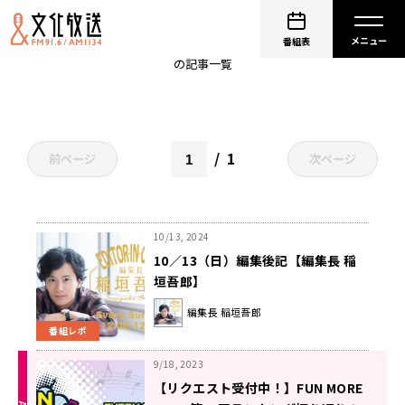
中島みゆき
番組表
の記事一覧
1
前ページ
次ページ
10/13, 2024
10／13（日）編集後記【編集長 稲
垣吾郎】
編集長 稲垣吾郎
番組レポ
9/18, 2023
【リクエスト受付中！】FUN MORE