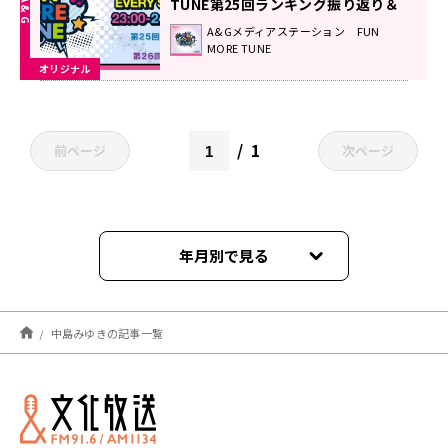
TUNE第25回ランキング振り返り＆
第26回 注目楽曲紹介
A&Gメディアステーション FUN
MORE TUNE
オリジナル
1
前ページ
次ページ
年月別で見る
2024年10月
中島みゆきの記事一覧
2023年09月