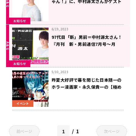
ゃん！」に、中村源太さんがゲスト
出演！
お知らせ
6/19, 2023
97代目「新」男前＝中村源太さん！
『月刊 新・男前通信7月号～月
刊 中村源太』
お知らせ
5/10, 2023
昨夏大好評で幕を閉じた日本随一の
ホラー漫画家・永久保貴一の【極め
て怖い話】 朗読劇舞台『永久保貴一
の極めて怖い話』＆『怪談浅草スペ
イベント
シャルナイト』再演決定！！
1
前ページ
次ページ