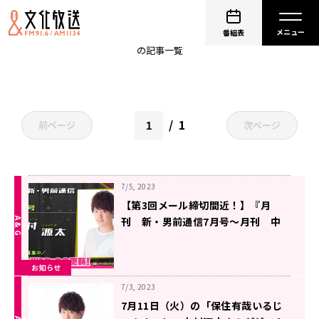
中村源太
番組表
の記事一覧
1
前ページ
次ページ
7/5, 2023
【第3回メール締切間近！】『月
刊 新・男前通信7月号～月刊 中
村源太』
お知らせ
7/3, 2023
7月11日（火）の「保住有哉いるじ