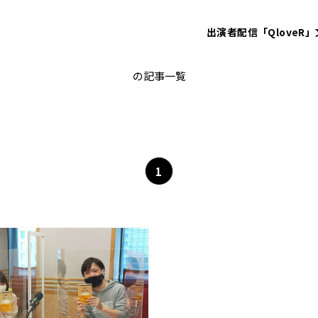
出演者
配信「QloveR」
中溝康隆
の記事一覧
1