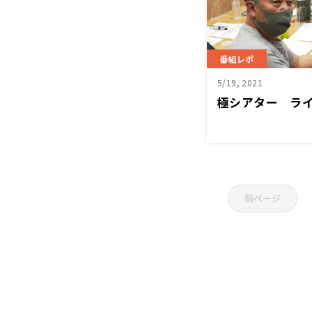
番組レポ
5/19, 2021
極シアター ラ
前ページ