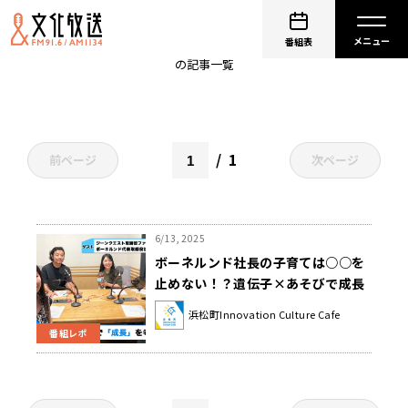
中西みのり
番組表
の記事一覧
1
前ページ
次ページ
6/13, 2025
ボーネルンド社長の子育ては○○を
止めない！？遺伝子×あそびで成長
を考える
浜松町Innovation Culture Cafe
番組レポ