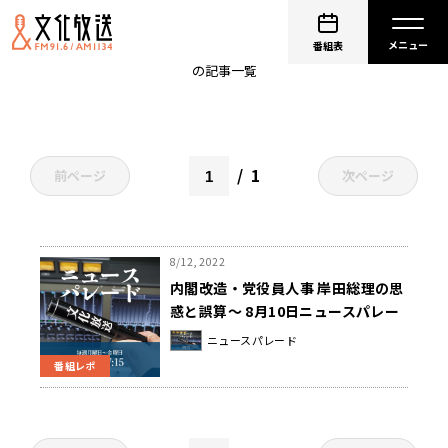
五輪疑惑
番組表
の記事一覧
1
前ページ
次ページ
8/12, 2022
内閣改造・党役員人事 岸田総理の思
惑と誤算～ 8月10日ニュースパレー
ド 山本香記者取材後記
ニュースパレード
番組レポ