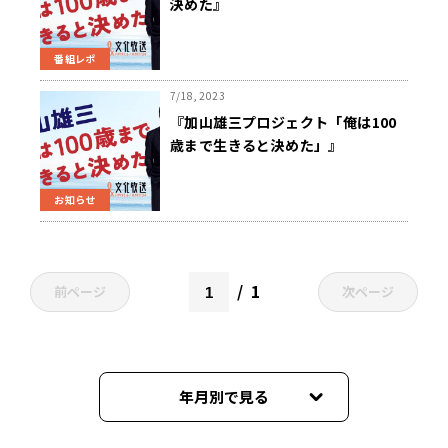
決めた』
番組レポ
7/18, 2023
『加山雄三プロジェクト「俺は100
歳まで生きると決めた」』
7/18（火）『くにまる食堂』内でス
タート 「人生の在り方、楽しみ方」
お知らせ
などをテーマに番組・Podcastで定
期発信
1
前ページ
次ページ
年月別で見る