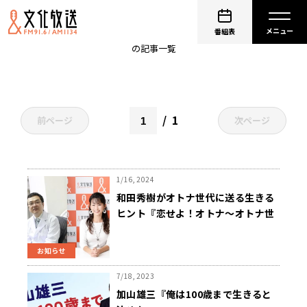
人生100年時代
番組表
の記事一覧
1
前ページ
次ページ
1/16, 2024
和田秀樹がオトナ世代に送る生きる
ヒント『恋せよ！オトナ～オトナ世
代応援ラジオ』 2/7（水）午後7時か
ら生放送
お知らせ
7/18, 2023
加山雄三『俺は100歳まで生きると