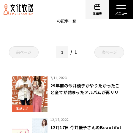
今井優子
番組表
の記事一覧
1
前ページ
次ページ
7/11, 2023
29年前の今井優子がやりたかったこ
と全てが詰まったアルバムが再リリ
ース
番組レポ
12/17, 2022
12月17日 今井優子さんのBeautiful