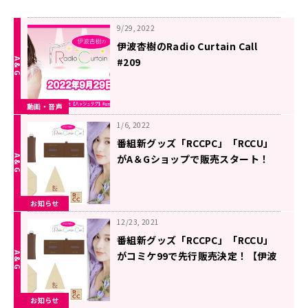
9/29, 2022
伊波杏樹のRadio Curtain Call
#209
動画・音声
1/6, 2022
番組新グッズ「RCCPC」「RCCU」
がA＆Gショップで販売スタート！
【伊波杏樹のRadio Curtain Call】
お知らせ
12/23, 2021
番組新グッズ「RCCPC」「RCCU」
がコミケ99で先行販売決定！【伊波
杏樹のRadio Curtain Call】
お知らせ