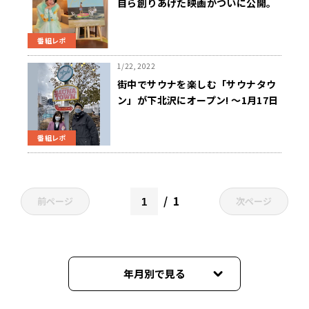
自ら創りあげた映画がついに公開。
池田エライザが魅力を熱く語る!
番組レポ
1/22, 2022
街中でサウナを楽しむ「サウナタウ
ン」が下北沢にオープン! ～1月17日
ニュースワイドSAKIDORI!
番組レポ
1
前ページ
次ページ
年月別で見る