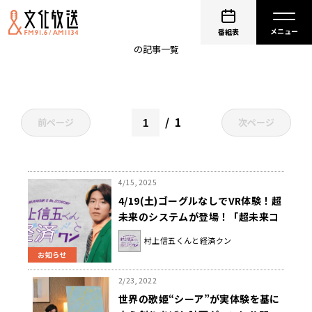
体験
番組表
の記事一覧
1
前ページ
次ページ
4/15, 2025
4/19(土)ゴーグルなしでVR体験！超
未来のシステムが登場！「超未来コ
ーカイ収録」の模様をお届け！『村
村上信五くんと経済クン
上信五くんと経済クン』
お知らせ
2/23, 2022
世界の歌姫“シーア”が実体験を基に