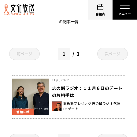
個展
番組表
の記事一覧
1
前ページ
次ページ
11/6, 2022
志の輔ラジオ：１１月６日のデート
のお相手は
龍角散プレゼンツ 志の輔ラジオ 落語
DEデート
番組レポ