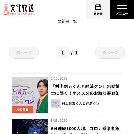
備蓄
番組表
の記事一覧
1
前ページ
次ページ
2/10, 2022
『村上信五くんと経済クン』缶詰博
士に聞く！オススメのお取り寄せ缶
詰！
村上信五くんと経済クン
お知らせ
1/25, 2022
6日連続1000人超。コロナ感染者急