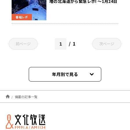
増の北海道から緊急レポ! ～1月24日
ニュースワイドSAKIDORI!
番組レポ
1
前ページ
次ページ
年月別で見る
2022年02月
備蓄の記事一覧
2022年01月