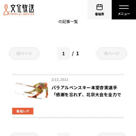
全力
番組表
の記事一覧
1
前ページ
次ページ
2/12, 2022
パラアルペンスキー本堂杏実選手
「感謝を忘れず、北京大会を全力で
楽しむ」ニュースワイドSAKIDORI!
番組レポ