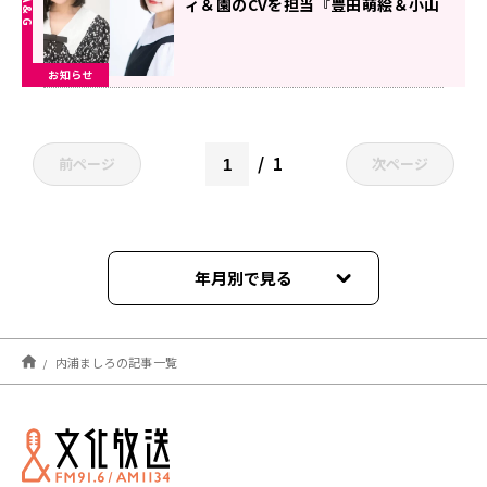
ィ＆園のCVを担当『豊田萌絵＆小山
百代のあのね、うみね、また会えた
ね。』12/15公開収録決定
お知らせ
1
前ページ
次ページ
年月別で見る
2024年12月
内浦ましろの記事一覧
2024年11月