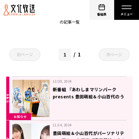
内浦ましろ
番組表
の記事一覧
1
前ページ
次ページ
12/20, 2024
新番組 『あわしまマリンパーク
presents 豊田萌絵＆小山百代のう
みねとましろのマリントーク』2025
年1月1日（水・祝）深夜1時スター
お知らせ
ト！
11/14, 2024
豊田萌絵＆小山百代がパーソナリテ