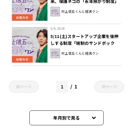
来。保護ネコの「永年預かり制度」
に迫る！『村上信五くんと経済ク
村上信五くんと経済クン
ン』
お知らせ
5/9, 2024
5/11(土)スタートアップ企業を後押
しする制度「規制のサンドボック
ス」を学ぼう！『村上信五くんと経
村上信五くんと経済クン
済クン』
お知らせ
1
前ページ
次ページ
年月別で見る