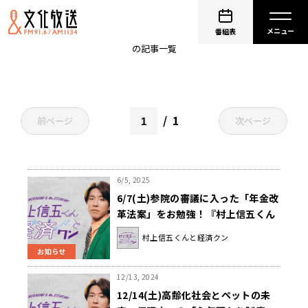
制度
番組表
の記事一覧
1
前ページ
次ページ
6/5, 2025
6/7(土)参院の審議に入った「年金改
革法案」をお勉強！『村上信五くん
と経済クン』
村上信五くんと経済クン
お知らせ
12/13, 2024
12/14(土)高齢化社会とペットの未