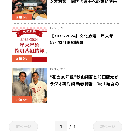
ジオ対談 同世代選手への想いや来
季への闘志を語る！新春特番『秋山
翔吾の打って守ってしゃべります』
お知らせ
2025年1月3日（金）午後2時30分～
放送
12/20, 2023
【2023-2024】文化放送 年末年
始・特別番組情報
お知らせ
12/19, 2023
“花の88年組”秋山翔吾と前田健太が
ラジオ初対談 新春特番 『秋山翔吾の
打って守ってしゃべります』 2024年
元日 正午から
お知らせ
1
前ページ
次ページ