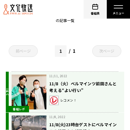
前田祥吾
番組表
の記事一覧
1
前ページ
次ページ
11/11, 2022
11/8（火）ベルマインツ前田さんと
考える“よい行い”
レコメン！
番組レポ
11/8, 2022
11/8(火)23時台ゲストにベルマイン