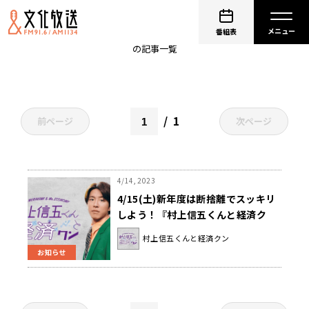
取捨選択
番組表
の記事一覧
1
前ページ
次ページ
4/14, 2023
4/15(土)新年度は断捨離でスッキリ
しよう！『村上信五くんと経済ク
ン』
村上信五くんと経済クン
お知らせ