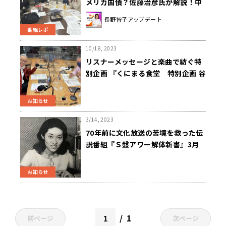
メリカ国債？佐藤治彦氏が解説！中
村逸郎氏がウクライナ・ロシアの和
長野智子アップデート
平の見通しについて解説！
番組レポ
10/18, 2023
リスナーメッセージと楽曲で紡ぐ特
別企画 『くにまる食堂 特別企画 谷
村新司 ラジオデイズ』 10月23日
（月） 午前11時00分～ 生放送
お知らせ
3/14, 2023
70年前に文化放送の苦境を救った伝
説番組『Ｓ盤アワー解体新書』3月
28日（火）午後5時45分から放送
お知らせ
1
前ページ
次ページ