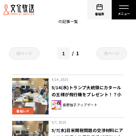
吉田涙子
番組表
の記事一覧
1
前ページ
次ページ
5/14, 2025
5/14(水)トランプ大統領にカタール
の王様が飛行機をプレゼント！？小
倉孝保氏が解説！谷口英喜医師によ
長野智子アップデート
る『熱あたり』解説＆松本佐保日本
番組レポ
大学教授による『コンクラーベ』解
説も！
5/7, 2025
5/7(水)日米関税問題の交渉材料にア