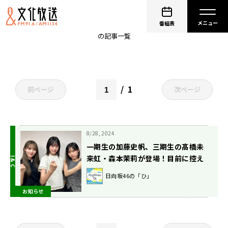
君はハニーデュー
番組表
の記事一覧
1
前ページ
次ページ
8/28, 2024
一期生の加藤史帆、三期生の髙橋未
来虹・森本茉莉が登場！目前に控え
た「ひなたフェス」について想いを
日向坂46の「ひ」
語りつくす30分！『日向坂46の
お知らせ
「ひ」』9/1（日）放送