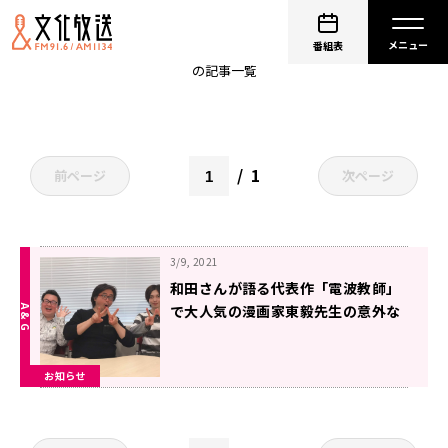
和田昌之と染谷俊之のWADAX Radio
番組表
の記事一覧
1
前ページ
次ページ
3/9, 2021
和田さんが語る代表作「電波教師」
で大人気の漫画家東毅先生の意外な
一面とは…！？
お知らせ