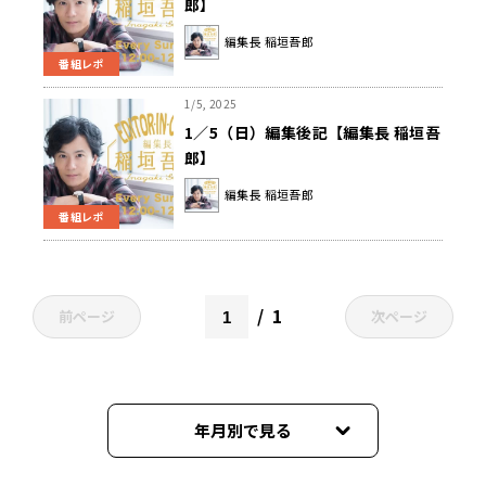
郎】
編集長 稲垣吾郎
番組レポ
1/5, 2025
1／5（日）編集後記【編集長 稲垣吾
郎】
編集長 稲垣吾郎
番組レポ
1
前ページ
次ページ
年月別で見る