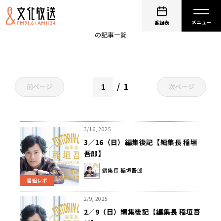
喫茶ゆうびん屋
番組表
の記事一覧
1
前ページ
次ページ
3/16, 2025
3／16（日）編集後記【編集長 稲垣
吾郎】
編集長 稲垣吾郎
番組レポ
2/9, 2025
2／9（日）編集後記【編集長 稲垣吾