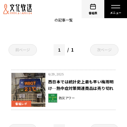
国際建設・測量展
番組表
の記事一覧
1
前ページ
次ページ
6/29, 2025
西日本では統計史上最も早い梅雨明
け…熱中症対策関連商品は売り切れ
続出
防災アワー
番組レポ