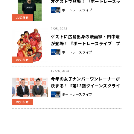
オゲストで登場！ 『ボートレースラ
イブ SG 第72回ボートレースダービ
ボートレースライブ
ー 優勝戦 実況中継』 10/26（日）
お知らせ
全国ネットでオンエア
9/25, 2025
ゲストに広島出身の漫画家・田中宏
が登場！ 『ボートレースライブ プ
レミアムGⅠ 第12回ヤングダービ
ボートレースライブ
ー 優勝戦 実況中継』 9/28（日）
お知らせ
全国ネットでオンエア
12/26, 2024
今年の女子ナンバーワンレーサーが
決まる！『第13回クイーンズクライ
マックス 実況中継』12/31（火）
ボートレースライブ
全国ネットでオンエア
お知らせ