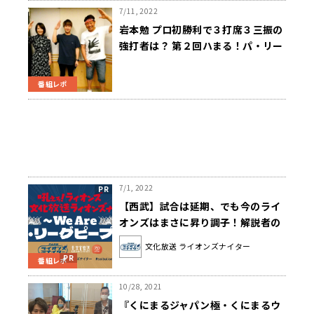
ネットで放送
7/11, 2022
岩本勉 プロ初勝利で３打席３三振の
強打者は？ 第２回ハまる！パ・リー
グクイズ
番組レポ
7/1, 2022
【西武】試合は延期、でも今のライ
オンズはまさに昇り調子！解説者の
山崎裕之氏はどう見ている？
文化放送 ライオンズナイター
番組レポ
10/28, 2021
『くにまるジャパン極・くにまるウ