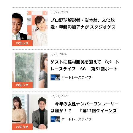
11/22, 2024
プロ野球解説者・岩本勉、文化放
送・甲斐彩加アナが スタジオゲス
ト！ 『ボートレースライブ SG 第
27回チャレンジカップ優勝戦 実況中
お知らせ
継』11/24（日）午後8時30分～全国
ネットでオンエア
5/21, 2024
ゲストに稲村亜美を迎えて 『ボート
レースライブ SG 第51回ボート
レースオールスター優勝戦 実況中
ボートレースライブ
継』 5/26（日） 午後4時00分～全
お知らせ
国27局ネットでオンエア
12/27, 2023
今年の女性ナンバーワンレーサー
は誰か！？ 『第12回クイーンズ
クライマックス 実況中継』
ボートレースライブ
12/31（日） 午後4時00分～ 文化
お知らせ
放送をキーステーションに全国14局