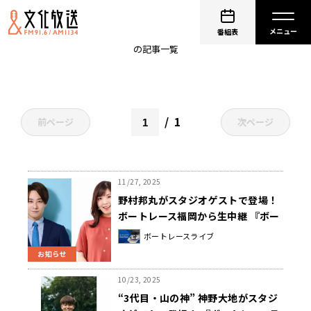
土井悠平
番組表
の記事一覧
1
前ページ
次ページ
11/27, 2025
野村邦丸がスタジオゲストで登場！
ボートレース福岡から生中継 『ボー
トレースライブ SG 第28回チャレン
ボートレースライブ
ジカップ優勝戦 実況中継』
お知らせ
11/30（日）全国ネットでオンエア
10/23, 2025
“3代目・山の神” 神野大地がスタジ