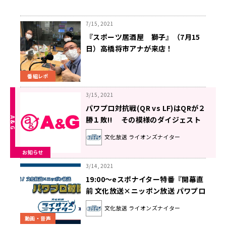
7/15, 2021
『スポーツ居酒屋 獅子』（7月15
日）高橋将市アナが来店！
番組レポ
3/15, 2021
パワプロ対抗戦(QR vs LF)はQRが２
勝１敗!! その模様のダイジェスト
を3/19(金)16時からの超！A&G＋ス
文化放送 ライオンズナイター
ペシャルで放送！
お知らせ
3/14, 2021
19:00〜eスポナイター特番『開幕直
前 文化放送×ニッポン放送 パワプロ
対抗戦！』
文化放送 ライオンズナイター
動画・音声