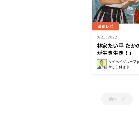
番組レポ
9/21, 2022
林家たい平 たか
が生き生き！」
タイヘイグループ p
かしら付き♪
前ページ