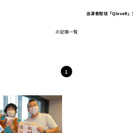
出演者
配信「QloveR」
地球の広報
の記事一覧
1