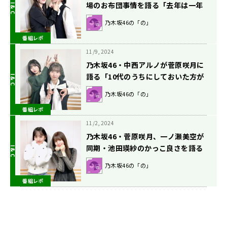
場のお布団事情を語る「去年は一年
中夏用の掛布団を使用しておりまし
乃木坂46の「の」
た」
番組レポ
11/9, 2024
乃木坂46・中西アルノが菅原咲月に
語る「10代のうちにしておいた方が
良いこと」とは？
乃木坂46の「の」
番組レポ
11/2, 2024
乃木坂46・菅原咲月、一ノ瀬美空が
同期・池田瑛紗のかっこ良さを語る
乃木坂46の「の」
番組レポ