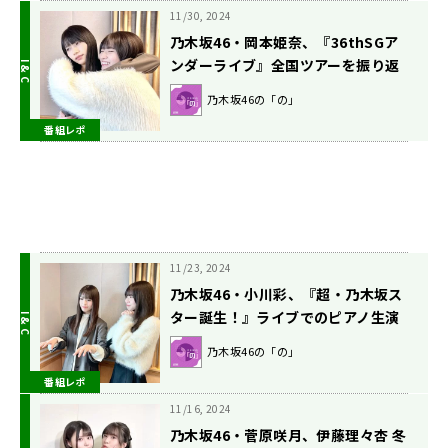
11/30, 2024
乃木坂46・岡本姫奈、『36thSGア
ンダーライブ』全国ツアーを振り返
る 菅原咲月「色々とお土産をくれて
乃木坂46の「の」
一緒に回ってる気分でした」
番組レポ
11/23, 2024
乃木坂46・小川彩、『超・乃木坂ス
ター誕生！』ライブでのピアノ生演
奏を振り返る
乃木坂46の「の」
番組レポ
11/16, 2024
乃木坂46・菅原咲月、伊藤理々杏 冬