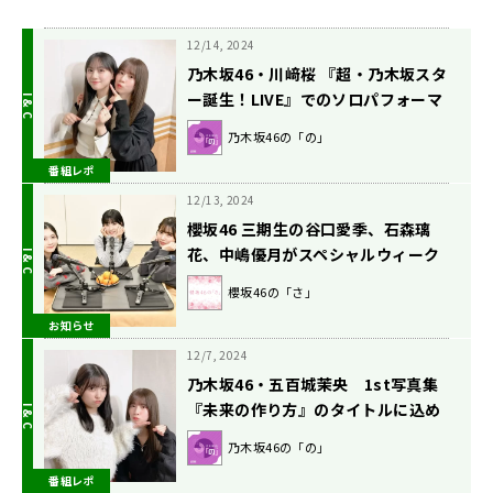
12/14, 2024
乃木坂46・川﨑桜 『超・乃木坂スタ
ー誕生！LIVE』でのソロパフォーマ
ンスを振り返る「ずっとボイトレし
乃木坂46の「の」
てたなって思う」
番組レポ
12/13, 2024
櫻坂46 三期生の谷口愛季、石森璃
花、中嶋優月がスペシャルウィーク
はこたつでトーク！ 『櫻坂46の
櫻坂46の「さ」
「さ」』12月15日（日）放送
お知らせ
12/7, 2024
乃木坂46・五百城茉央 1st写真集
『未来の作り方』のタイトルに込め
た想いとは？
乃木坂46の「の」
番組レポ