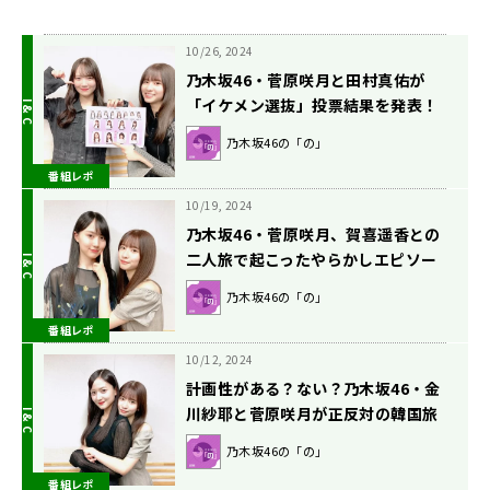
10/26, 2024
乃木坂46・菅原咲月と田村真佑が
「イケメン選抜」投票結果を発表！
乃木坂46の「の」
番組レポ
10/19, 2024
乃木坂46・菅原咲月、賀喜遥香との
二人旅で起こったやらかしエピソー
ドを語る
乃木坂46の「の」
番組レポ
10/12, 2024
計画性がある？ない？乃木坂46・金
川紗耶と菅原咲月が正反対の韓国旅
行エピソードを語る
乃木坂46の「の」
番組レポ