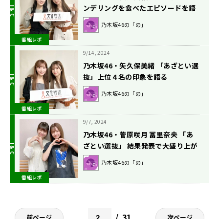
ンデリングを食べたエピソードを語
る
乃木坂46の「の」
番組レポ
9/14, 2024
乃木坂46・矢久保美緒 「あざとい選
抜」上位４名の印象を語る
乃木坂46の「の」
番組レポ
9/7, 2024
乃木坂46・菅原咲月 冨里奈央 「あ
ざとい選抜」 結果発表で大盛り上が
り！
乃木坂46の「の」
番組レポ
31
前ページ
次ページ