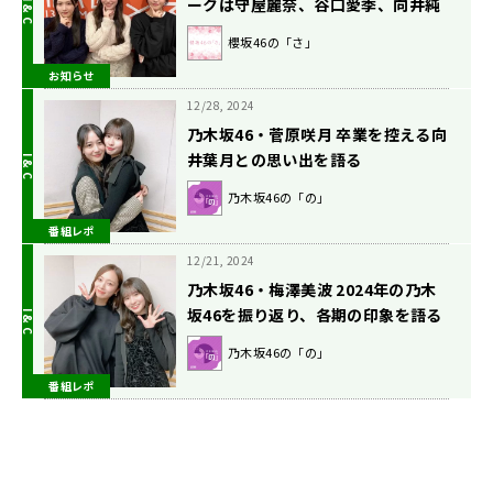
ークは守屋麗奈、谷口愛季、向井純
葉が出演！ リスナーへのプレゼント
櫻坂46の「さ」
を懸けた特別企画に挑戦も
お知らせ
12/28, 2024
乃木坂46・菅原咲月 卒業を控える向
井葉月との思い出を語る
乃木坂46の「の」
番組レポ
12/21, 2024
乃木坂46・梅澤美波 2024年の乃木
坂46を振り返り、各期の印象を語る
乃木坂46の「の」
番組レポ