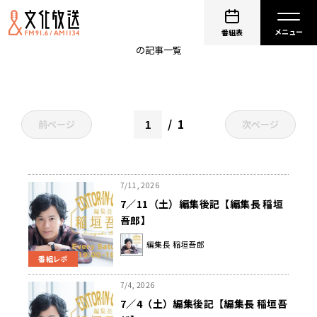
夕陽の余韻
番組表
の記事一覧
1
前ページ
次ページ
7/11, 2026
7／11（土）編集後記【編集長 稲垣
吾郎】
編集長 稲垣吾郎
番組レポ
7/4, 2026
7／4（土）編集後記【編集長 稲垣吾