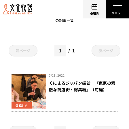
大久保ミート
番組表
の記事一覧
1
前ページ
次ページ
3/19, 2021
くにまるジャパン探訪 『東京の素
敵な商店街・総集編』（前編）
番組レポ