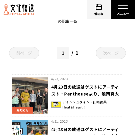
大原拓真
番組表
の記事一覧
1
前ページ
次ページ
4/23, 2023
4月23日の放送はゲストにアーティ
スト・Penthouseより、浪岡真太
郎さんと大原拓真さんが登場！会社
アインシュタイン・山崎紘菜
Heat&Heart！
員と音楽両立の秘訣は！？『アイン
お知らせ
シュタイン・山崎紘菜
Heat&Heart!』
4/21, 2023
4月23日の放送はゲストにアーティ