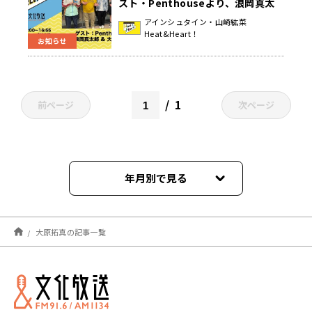
スト・Penthouseより、浪岡真太
郎さんと大原拓真さんが登場！『ア
アインシュタイン・山崎紘菜
Heat&Heart！
インシュタイン・山崎紘菜
お知らせ
Heat&Heart!』
1
前ページ
次ページ
年月別で見る
2023年04月
大原拓真の記事一覧