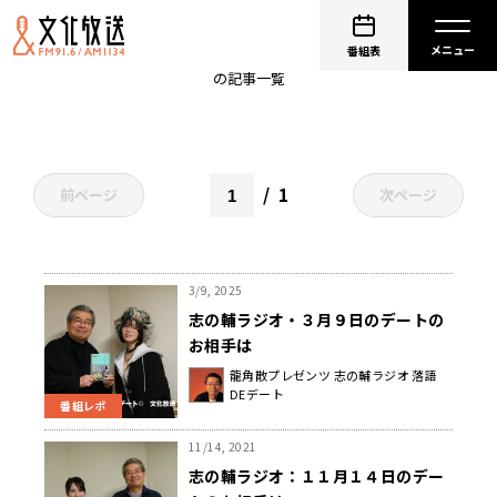
大工調べ
番組表
の記事一覧
1
前ページ
次ページ
3/9, 2025
志の輔ラジオ・３月９日のデートの
お相手は
龍角散プレゼンツ 志の輔ラジオ 落語
DEデート
番組レポ
11/14, 2021
志の輔ラジオ：１１月１４日のデー