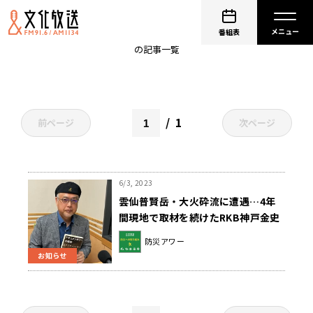
大火砕流
番組表
の記事一覧
1
前ページ
次ページ
6/3, 2023
雲仙普賢岳・大火砕流に遭遇…4年
間現地で取材を続けたRKB神戸金史
さんにきく
防災アワー
お知らせ