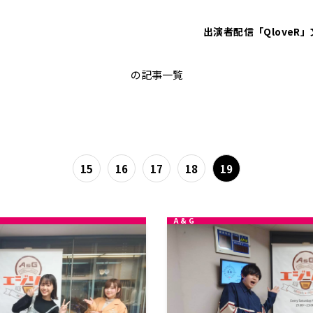
出演者
配信「QloveR」
天﨑滉平
の記事一覧
15
16
17
18
19