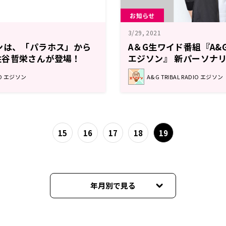
お知らせ
3/29, 2021
ンは、「パラホス」から
A＆G生ワイド番組『A&G T
住谷哲栄さんが登場！
エジソン』 新パーソナ
天﨑滉平
DIO エジソン
A&G TRIBAL RADIO エジソン
15
16
17
18
19
年月別で見る
2025年11月