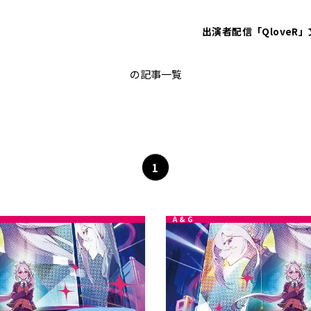
出演者
配信「QloveR」
奏みみ
の記事一覧
1