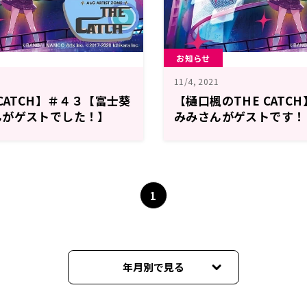
お知らせ
11/4, 2021
CATCH】＃４３【富士葵
【樋口楓のTHE CATC
んがゲストでした！】
みみさんがゲストです！
1
年月別で見る