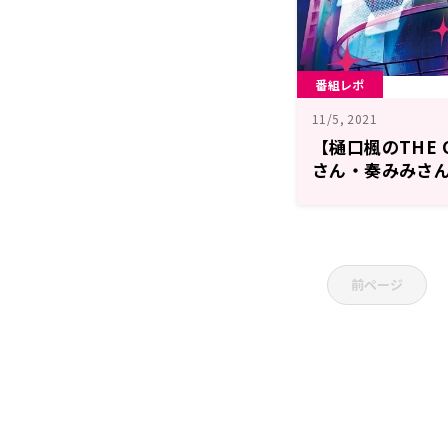
番組レポ
11/5, 2021
【樋口楓のTHE 
さん・奏みみさ
前ページ