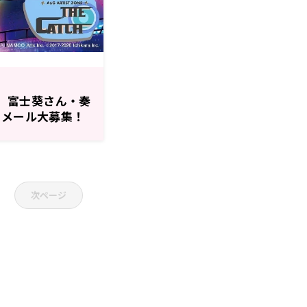
H】富士葵さん・奏
 メール大募集！
次ページ