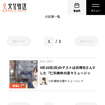
女優ライト
番組表
の記事一覧
1
前ページ
次ページ
10/1, 2025
9月28日(日)のゲストは浜博也さんで
した「仁科美咲の遊々ミュージッ
ク」
仁科美咲の遊々ミュージック
番組レポ