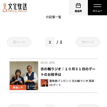
宙くん、0番のりばはこっちだよ！
番組表
の記事一覧
1
前ページ
次ページ
10/31, 2021
志の輔ラジオ：１０月３１日のデー
トのお相手は
龍角散プレゼンツ 志の輔ラジオ 落語
DEデート
番組レポ