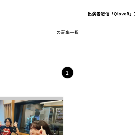
出演者
配信「QloveR」
家事代行
の記事一覧
1