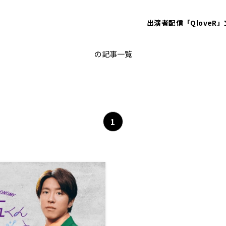
出演者
配信「QloveR」
寺田光輝
の記事一覧
1