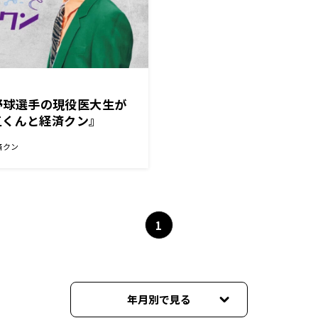
ロ野球選手の現役医大生が
五くんと経済クン』
済クン
1
年月別で見る