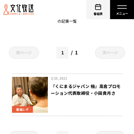
対馬酒唄
番組表
の記事一覧
1
前ページ
次ページ
3/25, 2021
『くにまるジャパン 極』高倉プロモ
ーション代表取締役・小田貴月さ
ん“素顔の高倉健”を語る
番組レポ